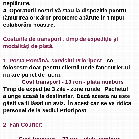
neplăcute.
4. Operatorii noștri vă stau la dispoziție pentru
lămurirea oricăror probleme apărute în timpul
colaborării noastre.
Costurile de transport , timp de expediție și
modalități de plată.
1
. Poșta Română, serviciul Prioripost
- se
foloseste doar pentru clientii unde fancourier-ul
nu are punct de lucru:
Cost transport - 18 ron - plata ramburs
Timp de expediție 3 zile - zone rurale.
Pachetul
ajunge acasă la destinatar.
Dacă acesta nu este
găsit va fi lăsat un aviz.
În acest caz se va ridica
personal de la sediul Prioripost.
.................................................................................
2. Fan Courier:
Cost transport - 22 ron - plata ramburs