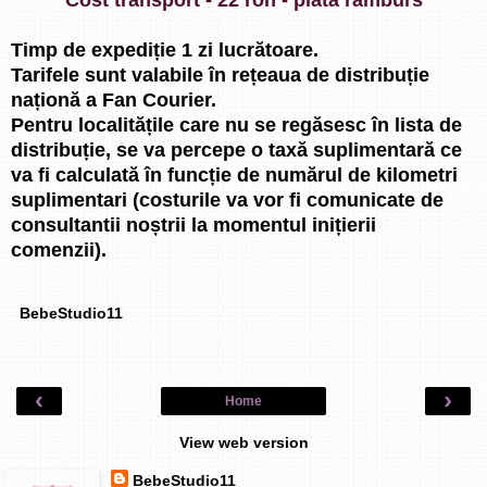
Timp de expediție 1 zi lucrătoare.
Tarifele sunt valabile în rețeaua de distribuție
naționă a Fan Courier.
Pentru localitățile care nu se regăsesc în lista de
distribuție, se va percepe o taxă suplimentară ce
va fi calculată în funcție de numărul de kilometri
suplimentari (costurile va vor fi comunicate de
consultantii noștrii la momentul inițierii
comenzii).
BebeStudio11
‹
›
Home
View web version
BebeStudio11