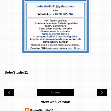
BebeStudio11
‹
›
Home
View web version
BebeStudio11