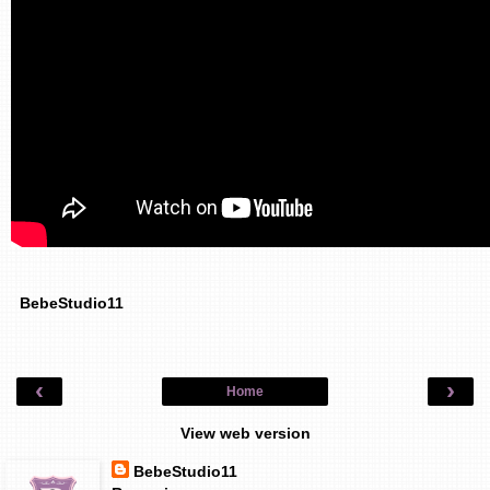
BebeStudio11
‹
›
Home
View web version
BebeStudio11