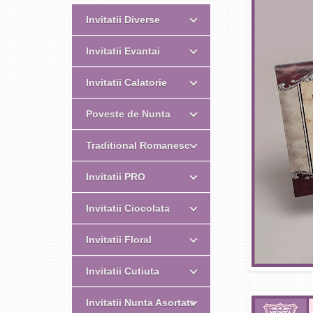
Invitatii Diverse
Invitatii Evantai
Invitatii Calatorie
Poveste de Nunta
Traditional Romanesc
Invitatii PRO
Invitatii Ciocolata
Invitatii Floral
Invitatii Cutiuta
Invitatii Nunta Asortate